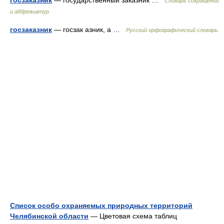
госзаказник
— государственный заказник …
Словарь сокращений
и аббревиатур
госзаказник
— госзак азник, а …
Русский орфографический словарь
Список особо охраняемых природных территорий
Челябинской области
— Цветовая схема таблиц