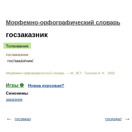
Морфемно-орфографический словарь
госзаказник
Толкование
госзаказник
гос/зака́з/ник/.
Морфемно-орфографический словарь. — М.: АСТ.
.
Тихонов А. Н.
.
2002
.
Игры ⚽
Нужна курсовая?
Синонимы
:
заказник
госзаказ
госиздат